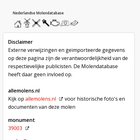
hoofdmenu
home
home
molendatabase
roedendatabase
assendatabase
motorendatabase
stuur
stuur
een
een
foto
bericht
Disclaimer
Externe verwijzingen en geïmporteerde gegevens
op deze pagina zijn de verantwoordelijkheid van de
respectievelijke publicisten. De Molendatabase
heeft daar geen invloed op.
allemolens.nl
Kijk op
allemolens.nl
voor historische foto's en
documenten van deze molen
monument
39003