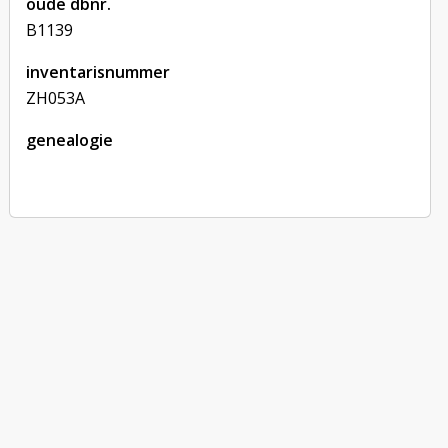
oude dbnr.
B1139
inventarisnummer
ZH053A
genealogie