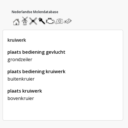
hoofdmenu
home
home
molendatabase
roedendatabase
assendatabase
motorendatabase
stuur
stuur
een
een
foto
bericht
kruiwerk
plaats bediening gevlucht
grondzeiler
plaats bediening kruiwerk
buitenkruier
plaats kruiwerk
bovenkruier