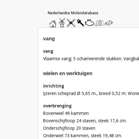
hoofdmenu
home
home
molendatabase
roedendatabase
assendatabase
motorendatabase
stuur
stuur
een
een
foto
bericht
vang
vang
Vlaamse vang; 5 scharnierende stukken. Vangbalk
wielen en werktuigen
inrichting
IJzeren scheprad Ø 5,65 m., breed 0,52 m. Woning
overbrenging
Bovenwiel 49 kammen
Bovenschijfloop 24 staven, steek 17,6 cm.
Onderschijfloop 20 staven
Onderwiel 73 kammen, steek 19,48 cm.