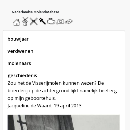
hoofdmenu
home
home
molendatabase
roedendatabase
assendatabase
motorendatabase
stuur
stuur
een
een
foto
bericht
bouwjaar
verdwenen
molenaars
geschiedenis
Zou het de Visserijmolen kunnen wezen? De
boerderij op de achtergrond lijkt namelijk heel erg
op mijn geboortehuis.
Jacqueline de Waard, 19 april 2013.