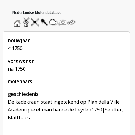
hoofdmenu
home
home
molendatabase
roedendatabase
assendatabase
motorendatabase
stuur
stuur
een
een
foto
bericht
bouwjaar
< 1750
verdwenen
na 1750
molenaars
geschiedenis
De kadekraan staat ingetekend op Plan della Ville
Academique et marchande de Leyden1750|Seutter,
Matthäus