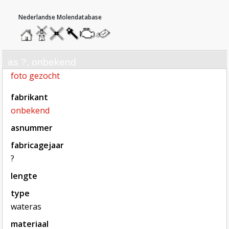
hoofdmenu
home
home
molendatabase
roedendatabase
assendatabase
motorendatabase
stuur
een
bericht
as ?, onbekend
foto gezocht
fabrikant
onbekend
asnummer
fabricagejaar
?
lengte
type
wateras
materiaal