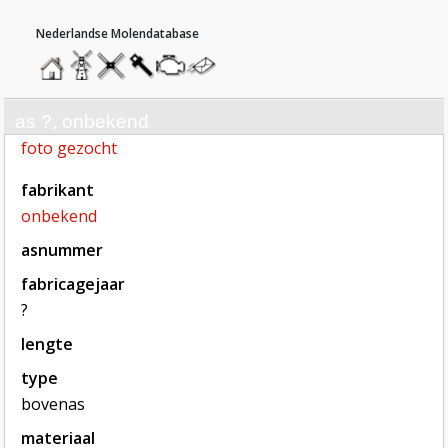
hoofdmenu
home
home
molendatabase
roedendatabase
assendatabase
motorendatabase
stuur
een
bericht
as ?, onbekend
foto gezocht
fabrikant
onbekend
asnummer
fabricagejaar
?
lengte
type
bovenas
materiaal