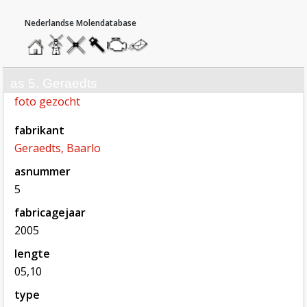
hoofdmenu
home
home
molendatabase
roedendatabase
assendatabase
motorendatabase
stuur
een
bericht
as 5, Geraedts
foto gezocht
fabrikant
Geraedts, Baarlo
asnummer
5
fabricagejaar
2005
lengte
05,10
type