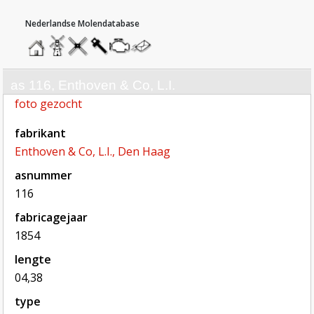
hoofdmenu
home
home
molendatabase
roedendatabase
assendatabase
motorendatabase
stuur
een
bericht
as 116, Enthoven & Co, L.I.
foto gezocht
fabrikant
Enthoven & Co, L.I., Den Haag
asnummer
116
fabricagejaar
1854
lengte
04,38
type